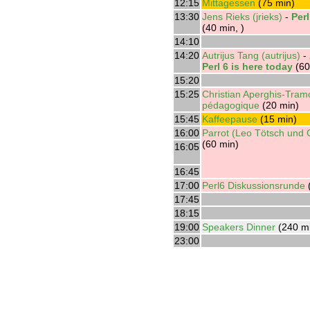
12:15
‎Mittagessen‎
(75 min)
13:30
Jens Rieks (‎jrieks‎)
-
‎Per
(40 min, )
14:10
14:20
Autrijus Tang (‎autrijus‎)
-
Perl 6 is here today‎
(60
15:20
15:25
‎Christian Aperghis-Tram
pédagogique‎
(20 min)
15:45
‎Kaffeepause‎
(15 min)
16:00
‎Parrot (Leo Tötsch und 
(60 min)
16:05
16:45
17:00
‎Perl6 Diskussionsrunde‎
17:45
18:15
19:00
‎Speakers Dinner‎
(240 m
23:00