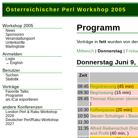
Österreichischer Perl Workshop 2005
Programm
Workshop 2005
News
Sponsoren
Veranstaltungsort
Vorträge in
fett
wurden von den 
Unterkünfte
Mailingliste
Mittwoch
|
Donnerstag
|
Freita
Anmelden
Login
Donnerstag Juni 9,
→ English
Benutzer
Zeit
Suchen
Statistik
08:45
‎Registrierung‎
(45 min)
Vorträge
Favorite Talks
09:30
‎Begrüssung‎
(15 min)
Programm
09:45
Thomas Klausner (‎domm
als iCal exportieren
)
andere Konferenzen
10:30
‎Kaffeepause‎
(20 min)
London Perl & Raku Workshop
10:50
Steven Schubiger
-
‎Basi
2026
Deutscher Perl/Raku-Workshop
11:30
2027
11:35
Alfred Reibenschuh (‎fred
and Profit‎
(40 min, )