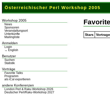
Österreichischer Perl Workshop 2005
Favorite
Workshop 2005
News
Sponsoren
Veranstaltungsort
Unterkünfte
Stars
Vortrage
Mailingliste
Anmelden
Login
→ English
Benutzer
Suchen
Statistik
Vorträge
Favorite Talks
Programm
als iCal exportieren
andere Konferenzen
London Perl & Raku Workshop 2026
Deutscher Perl/Raku-Workshop 2027