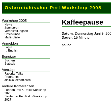
Österreichischer Perl Workshop 2005
Kaffeepause
Workshop 2005
News
Sponsoren
Veranstaltungsort
Datum:
Donnerstag Juni 9, 20
Unterkünfte
Dauer:
15 Minuten
Mailingliste
Anmelden
pause
Login
→ English
Benutzer
Suchen
Statistik
Vorträge
Favorite Talks
Programm
als iCal exportieren
andere Konferenzen
London Perl & Raku Workshop
2026
Deutscher Perl/Raku-Workshop
2027