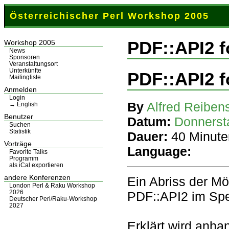
Österreichischer Perl Workshop 2005
PDF::API2 f
Workshop 2005
News
Sponsoren
Veranstaltungsort
Unterkünfte
PDF::API2 f
Mailingliste
Anmelden
Login
By
Alfred Reibens
→ English
Benutzer
Datum:
Donnerst
Suchen
Statistik
Dauer:
40 Minute
Vorträge
Language:
Favorite Talks
Programm
als iCal exportieren
andere Konferenzen
Ein Abriss der M
London Perl & Raku Workshop
2026
PDF::API2 im Spe
Deutscher Perl/Raku-Workshop
2027
Erklärt wird anha