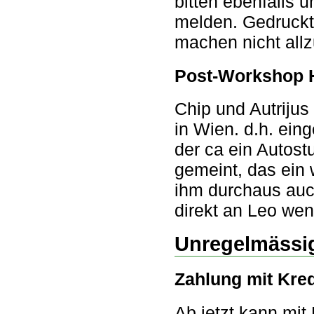
bitten ebenfalls 
melden. Gedruckt 
machen nicht allz
Post-Workshop 
Chip und Autriju
in Wien. d.h. ein
der ca ein Autost
gemeint, das ein
ihm durchaus auch
direkt an Leo we
Unregelmässig
Zahlung mit Kred
Ab jetzt kann mit