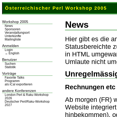
Österreichischer Perl Workshop 2005
News
Workshop 2005
News
Sponsoren
Veranstaltungsort
Unterkünfte
Hier gibt es die a
Mailingliste
Statusbereichte z
Anmelden
Login
in HTML umgewand
→ English
Benutzer
Umlaute nicht um
Suchen
Statistik
Unregelmässig
Vorträge
Favorite Talks
Programm
als iCal exportieren
Rechnungen etc
andere Konferenzen
London Perl & Raku Workshop
Ab morgen (FR) w
2026
Deutscher Perl/Raku-Workshop
2027
Website integrier
hinbekommen), od