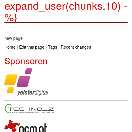
expand_user(chunks.10) -
%}
new page
Home
|
Edit this page
|
Tags
|
Recent changes
Sponsoren