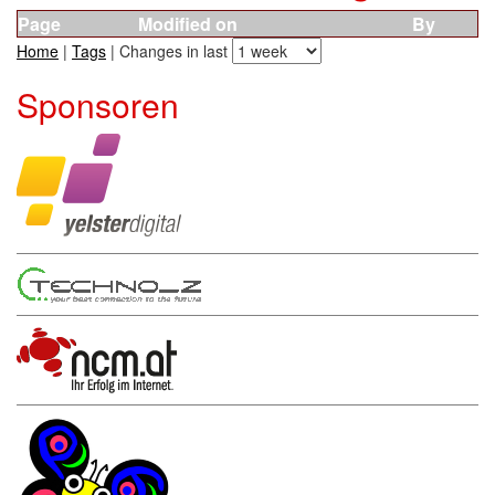
Page
Modified on
By
Home
|
Tags
| Changes in last
Sponsoren