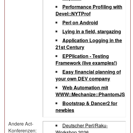
‎Performance Profiling with
Devel::NYTProf‎
‎Perl on Android‎
‎Lying in a field, stargazing‎
‎Application Logging in the
21st Century‎
‎EPPlication - Testing
Framework (live examples!)‎
‎Easy financial planning of
your own DEV company‎
‎Web Automation mit
WWW::Mechanize::PhantomJS‎
‎Bootstrap & Dancer2 for
newbies‎
Andere Act-
Deutscher Perl/Raku-
Konferenzen:
Workshop 2026