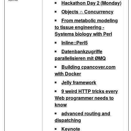
‎Hackathon Day 2 (Monday)‎
‎Objects ∩ Concurrency‎
‎From metabolic modeling
to tissue engineering -
Systems biology with Perl‎
‎Inline::Perl5‎
‎Datenbankzugriffe
parallelisieren mit ØMQ‎
‎Building cpancover.com
with Docker‎
‎Jelly framework‎
‎9 weird HTTP tricks every
Web programmer needs to
know‎
‎advanced routing and
dispatching‎
‎Keynote‎