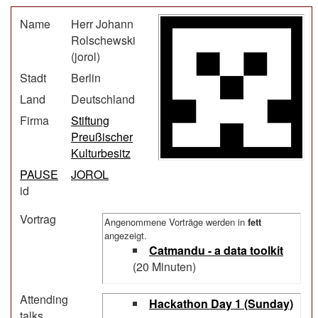
Name
Herr Johann
Rolschewski
(‎jorol‎)
Stadt
Berlin
Land
Deutschland
Firma
Stiftung
Preußischer
Kulturbesitz
PAUSE
JOROL
id
Vortrag
Angenommene Vorträge werden in
fett
angezeigt.
‎Catmandu - a data toolkit‎
(20 Minuten)
Attending
‎Hackathon Day 1 (Sunday)‎
talks