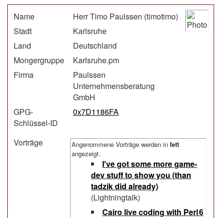
Name
Herr Timo Paulssen (‎timotimo‎)
Stadt
Karlsruhe
Land
Deutschland
Mongergruppe
Karlsruhe.pm
Firma
Paulssen
Unternehmensberatung
GmbH
GPG-
0x7D1186FA
Schlüssel-ID
Vorträge
Angenommene Vorträge werden in
fett
angezeigt.
‎I've got some more game-
dev stuff to show you (than
tadzik did already)‎
(Lightningtalk)
‎Cairo live coding with Perl 6‎