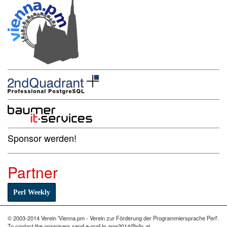
Sponsor werden!
Partner
Perl Weekly
© 2003-2014 Verein 'Vienna.pm - Verein zur Förderung der Programmiersprache Perl'.
To contact the organisers send e-mail to apw2014@plix.at