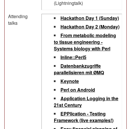
(Lightningtalk)
Attending
‎Hackathon Day 1 (Sunday)‎
talks
‎Hackathon Day 2 (Monday)‎
‎From metabolic modeling
to tissue engineering -
Systems biology with Perl‎
‎Inline::Perl5‎
‎Datenbankzugriffe
parallelisieren mit ØMQ‎
‎Keynote‎
‎Perl on Android‎
‎Application Logging in the
21st Century‎
‎EPPlication - Testing
Framework (live examples!)‎
‎Easy financial planning of