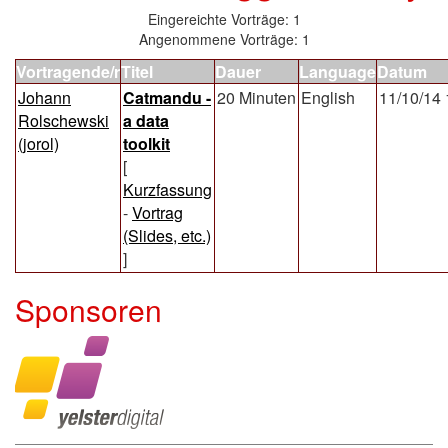
Eingereichte Vorträge: 1
Angenommene Vorträge: 1
Vortragende/r
Titel
Dauer
Language
Datum
Johann
‎Catmandu -
20 Minuten
English
11/10/14 
Rolschewski
a data
(‎jorol‎)
toolkit‎
[
Kurzfassung
-
Vortrag
(Slides, etc.)
]
Sponsoren