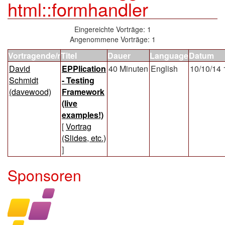
html::formhandler
Eingereichte Vorträge: 1
Angenommene Vorträge: 1
Vortragende/r
Titel
Dauer
Language
Datum
David
‎EPPlication
40 Minuten
English
10/10/14 
Schmidt
- Testing
(‎davewood‎)
Framework
(live
examples!)‎
[
Vortrag
(Slides, etc.)
]
Sponsoren