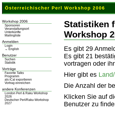
Österreichischer Perl Workshop 2006
Statistiken 
Workshop 2006
Sponsoren
Veranstaltungsort
Workshop 2
Unterkünfte
Mailingliste
Anmelden
Login
Es gibt 29 Anmel
→ English
Es gibt 21 bestät
Benutzer
Suchen
vortragen oder ih
Statistik
Vorträge
Hier gibt es
Land
Favorite Talks
Programm
als iCal exportieren
Vortrag einreichen
Die Anzahl der be
andere Konferenzen
London Perl & Raku Workshop
Klicken Sie auf d
2026
Deutscher Perl/Raku-Workshop
Benutzer zu finde
2027