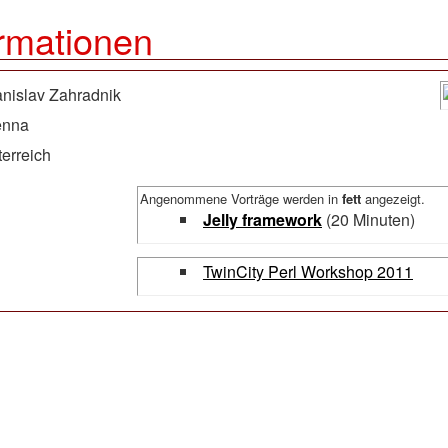
rmationen
anislav Zahradnik
enna
erreich
Angenommene Vorträge werden in
fett
angezeigt.
‎Jelly framework‎
(20 Minuten)
TwinCity Perl Workshop 2011