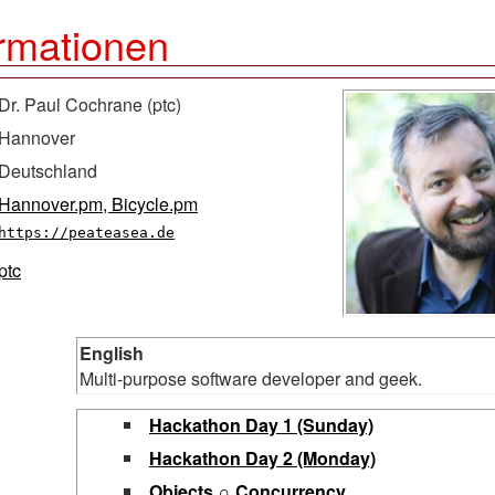
rmationen
Dr. Paul Cochrane (‎ptc‎)
Hannover
Deutschland
Hannover.pm, Bicycle.pm
https://peateasea.de
ptc
English
Multi-purpose software developer and geek.
‎Hackathon Day 1 (Sunday)‎
‎Hackathon Day 2 (Monday)‎
‎Objects ∩ Concurrency‎