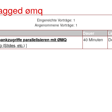
 tagged ømq
Eingereichte Vorträge: 1
Angenommene Vorträge: 1
Dauer
L
ankzugriffe parallelisieren mit ØMQ‎
40 Minuten
D
g (Slides, etc.)
]