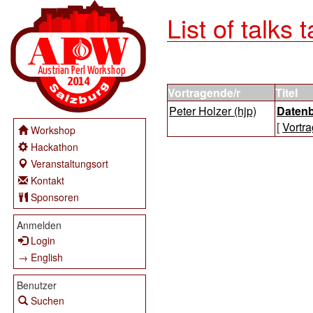
List of talks
Vortragende/r
Titel
Peter Holzer (‎hjp‎)
‎Datenb
[
Vortra
Workshop
Hackathon
Veranstaltungsort
Kontakt
Sponsoren
Anmelden
Login
→ English
Benutzer
Suchen