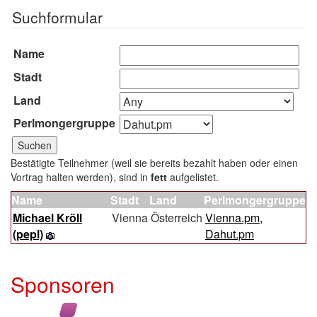
Suchformular
Name
Stadt
Land
Perlmongergruppe
Bestätigte Teilnehmer (weil sie bereits bezahlt haben oder einen
Vortrag halten werden), sind in
fett
aufgelistet.
Name
Stadt
Land
Perlmongergruppe
Michael Kröll
Vienna
Österreich
Vienna.pm,
(‎pepl‎)
Dahut.pm
Sponsoren