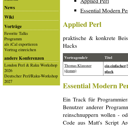
Applied Perl
News
Essential Modern Pe
Wiki
Applied Perl
Vorträge
Favorite Talks
praktische & konkrete Beis
Programm
als iCal exportieren
Hacks
Vortrag einreichen
andere Konferenzen
Vortragende/r
Titel
London Perl & Raku Workshop
Thomas Klausner
‎ein einfacher
2026
(‎domm‎)
plack‎
Deutscher Perl/Raku-Workshop
2027
Essential Modern Pe
Ein Track für Programmiera
Benutzer anderer Programmi
reinschnuppern wollen - od
Code aus Matt's Script Ar