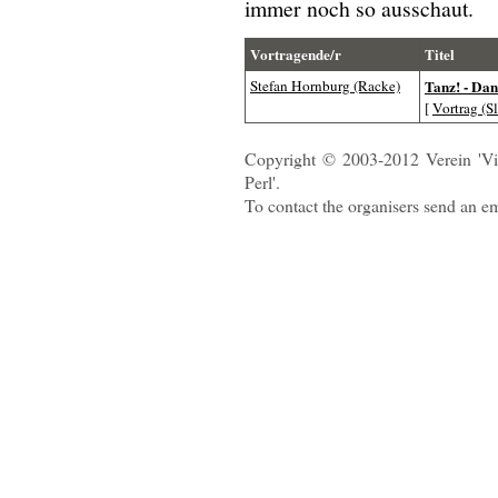
immer noch so ausschaut.
Vortragende/r
Titel
Stefan Hornburg (‎Racke‎)
‎Tanz! - Dan
[
Vortrag (Sl
Copyright © 2003-2012 Verein 'Vi
Perl'.
To contact the organisers send an e