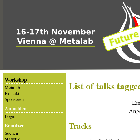
Workshop
List of talks tagg
Metalab
Kontakt
Sponsoren
Ein
Anmelden
Ang
Login
Tracks
Benutzer
Suchen
Statistik