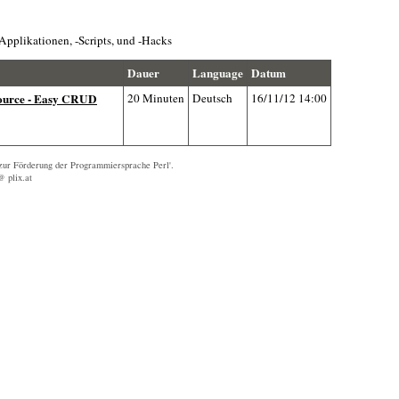
Applikationen, -Scripts, und -Hacks
Dauer
Language
Datum
source - Easy CRUD
20 Minuten
Deutsch
16/11/12 14:00
zur Förderung der Programmiersprache Perl'.
@ plix.at