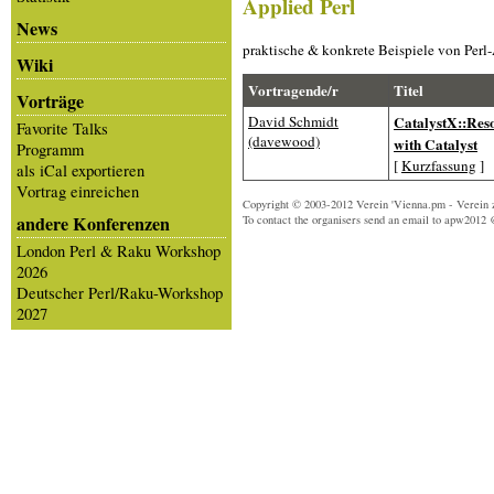
Applied Perl
News
praktische & konkrete Beispiele von Perl-
Wiki
Vortragende/r
Titel
Vorträge
David Schmidt
‎CatalystX::Re
Favorite Talks
(‎davewood‎)
with Catalyst‎
Programm
[
Kurzfassung
]
als iCal exportieren
Vortrag einreichen
Copyright © 2003-2012 Verein 'Vienna.pm - Verein 
andere Konferenzen
To contact the organisers send an email to apw2012 
London Perl & Raku Workshop
2026
Deutscher Perl/Raku-Workshop
2027