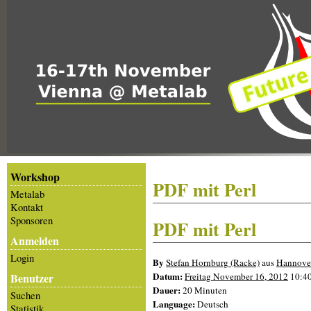
Workshop
PDF mit Perl
Metalab
Kontakt
Sponsoren
PDF mit Perl
Anmelden
Login
By
Stefan Hornburg (‎Racke‎)
aus
Hannove
Datum:
Benutzer
Freitag November 16, 2012
10:4
Dauer:
20 Minuten
Suchen
Language:
Deutsch
Statistik