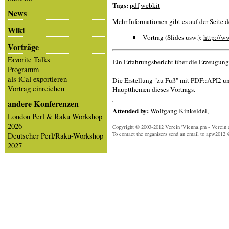
Tags:
pdf
webkit
News
Mehr Informationen gibt es auf der Seite 
Wiki
Vortrag (Slides usw.):
http://w
Vorträge
Favorite Talks
Ein Erfahrungsbericht über die Erzeugung
Programm
als iCal exportieren
Die Erstellung "zu Fuß" mit PDF::API2 u
Vortrag einreichen
Hauptthemen dieses Vortrags.
andere Konferenzen
Attended by:
Wolfgang Kinkeldei
,
London Perl & Raku Workshop
2026
Copyright © 2003-2012 Verein 'Vienna.pm - Verein 
To contact the organisers send an email to apw2012 
Deutscher Perl/Raku-Workshop
2027