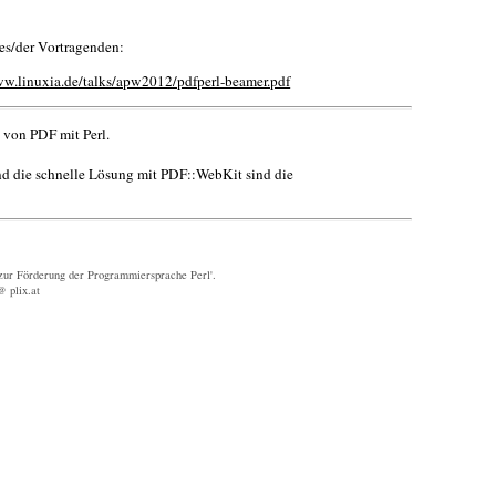
des/der Vortragenden:
ww.linuxia.de/talks/apw2012/pdfperl-beamer.pdf
 von PDF mit Perl.
nd die schnelle Lösung mit PDF::WebKit sind die
zur Förderung der Programmiersprache Perl'.
@ plix.at