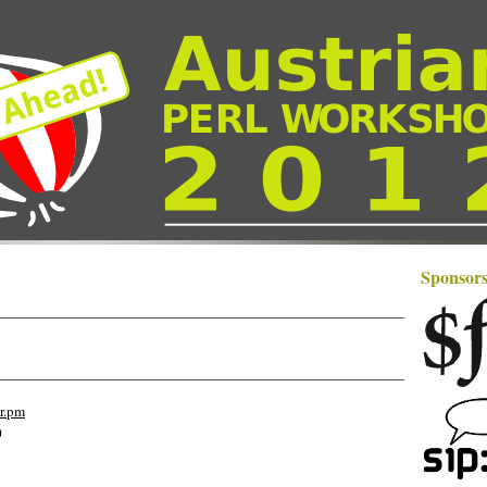
Sponsor
r.pm
0