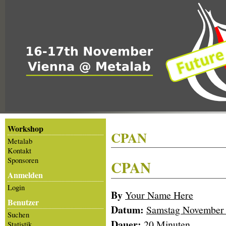
Workshop
CPAN
Metalab
Kontakt
Sponsoren
CPAN
Anmelden
Login
By
Your Name Here
Benutzer
Datum:
Samstag November 
Suchen
Dauer:
20 Minuten
Statistik