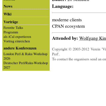
Language:
News
Wiki
moderne clients
Vorträge
CPAN ecosystem
Favorite Talks
Programm
als iCal exportieren
Attended by:
Wolfgang Kin
Vortrag einreichen
andere Konferenzen
Copyright © 2003-2012 Verein 'Vi
Perl'.
London Perl & Raku Workshop
2026
To contact the organisers send an e
Deutscher Perl/Raku-Workshop
2027