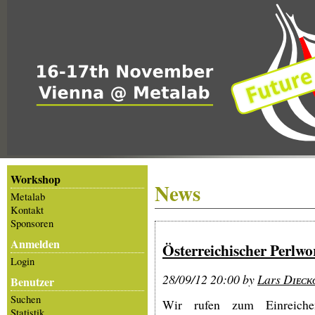
Workshop
News
Metalab
Kontakt
Sponsoren
Anmelden
Österreichischer Perlw
Login
28/09/12 20:00 by
Lars Dɪᴇᴄᴋᴏ
Benutzer
Suchen
Wir rufen zum Einreich
Statistik