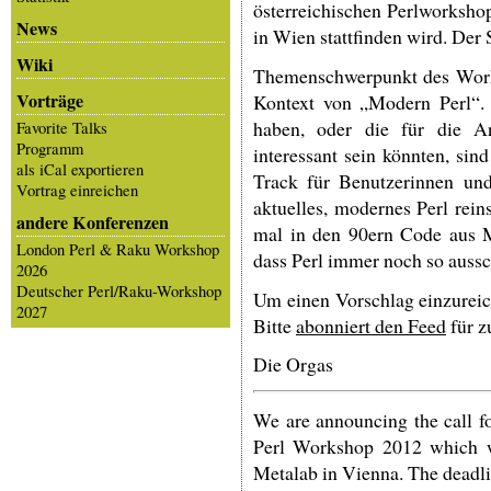
österreichischen Perlworksh
News
in Wien stattfinden wird. Der 
Wiki
Themenschwerpunkt des Works
Vorträge
Kontext von „Modern Perl“. 
haben, oder die für die 
Favorite Talks
Programm
interessant sein könnten, si
als iCal exportieren
Track für Benutzerinnen und
Vortrag einreichen
aktuelles, modernes Perl rein
andere Konferenzen
mal in den 90ern Code aus M
London Perl & Raku Workshop
dass Perl immer noch so aussc
2026
Deutscher Perl/Raku-Workshop
Um einen Vorschlag einzureic
2027
Bitte
abonniert den Feed
für z
Die Orgas
We are announcing the call fo
Perl Workshop 2012 which w
Metalab in Vienna. The deadli