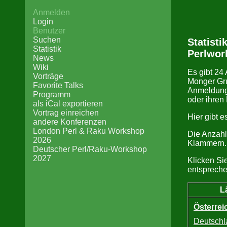
Anmelden
Login
Benutzer
Suchen
Statisti
Statistik
Perlwor
News
Wiki
Es gibt 24
Vorträge
Monger Gru
Favorite Talks
Anmeldunge
Programm
oder ihren
als iCal exportieren
Vortrag einreichen
Hier gibt e
andere Konferenzen
London Perl & Raku Workshop
Die Anzahl 
2026
Klammern.
Deutscher Perl/Raku-Workshop
2027
Klicken Sie
entspreche
L
Österrei
Deutschl