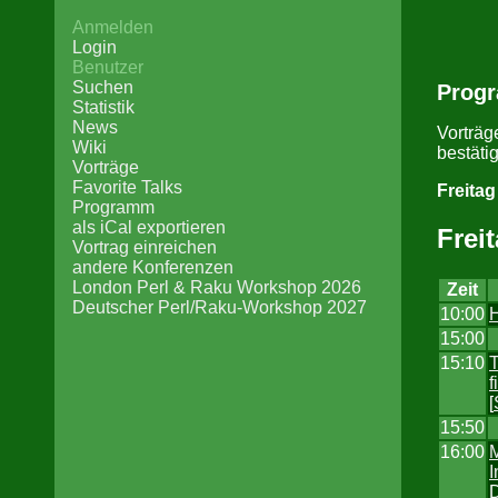
Anmelden
Login
Benutzer
Suchen
Prog
Statistik
News
Vorträg
Wiki
bestätig
Vorträge
Favorite Talks
Freitag
Programm
als iCal exportieren
Frei
Vortrag einreichen
andere Konferenzen
London Perl & Raku Workshop 2026
Zeit
Deutscher Perl/Raku-Workshop 2027
10:00
‎
15:00
15:10
T
f
[
15:50
16:00
M
I
D