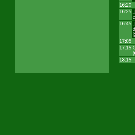
16:20
16:25
T
c
16:45
T
‎
[
17:05
17:15
‎
(
18:15